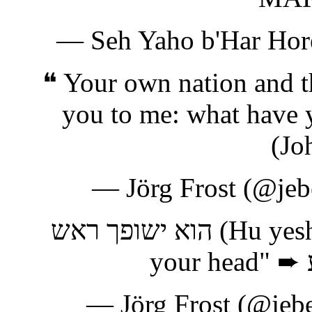
— Seh Yaho b'Har Hor
❝ Your own nation and th
you to me: what have 
(Jo
— Jörg Frost (@jeb
הוא ישופך ראש (Hu yeshuphka rosh) "He shall bruise
— Jörg Frost (@jeb