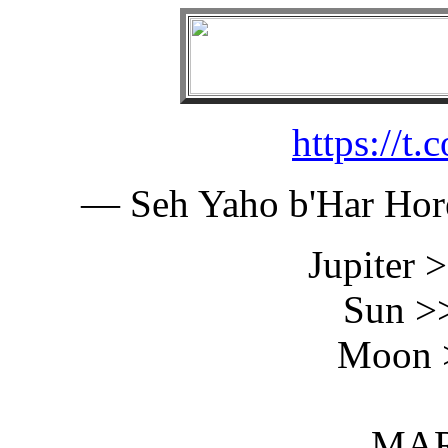
https://t
— Seh Yaho b'Har Hor
Jupiter 
Sun >
Moon 
MAR